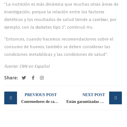
“La nutrición es más dinámica que muchas otras áreas de
investigación, porque la relación entre los factores
dietéticos y los resultados de salud tiende a cambiar, por
ejemplo, con la diabetes tipo 2”, continuó Hu.
“Entonces, cuando hacemos recomendaciones sobre el
consumo de huevos, también se deben considerar las
condiciones metabólicas y las condiciones de salud”.
Fuente: CNN en Español
Share:
Post
PREVIOUS POST
NEXT POST
navigation
Contenedores de carne congelada se amontonan en puertos chinos
Están garantizadas la calidad, frescura y abasto de los alimentos avícolas en México: Juan Manuel Gutiérrez, presidente de la UNA