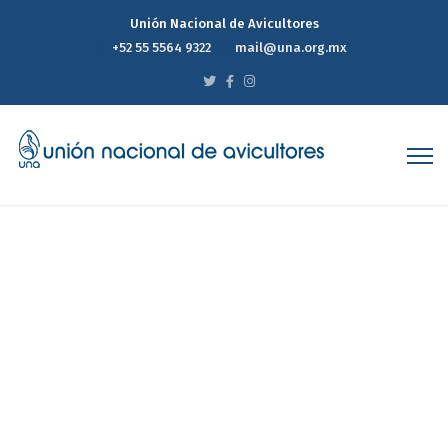
Unión Nacional de Avicultores
+52 55 5564 9322
mail@una.org.mx
Un huevo al día puede ser
bueno para ti, según un
nuevo estudio
Home
Un huevo al día puede ser bueno para ti, según un
nuevo estudio