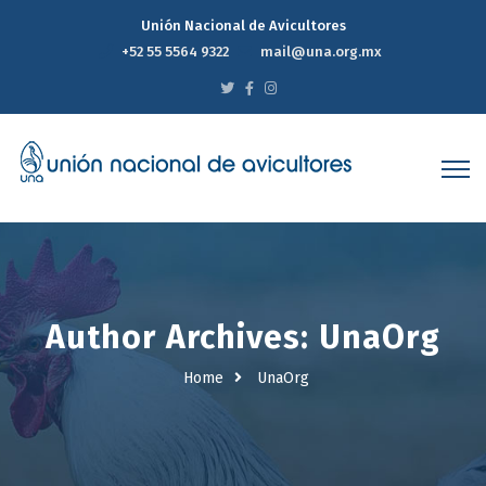
Unión Nacional de Avicultores
+52 55 5564 9322
mail@una.org.mx
Author Archives: UnaOrg
Home
UnaOrg