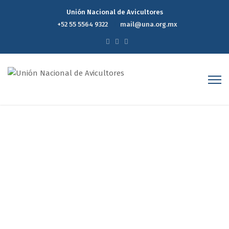
Unión Nacional de Avicultores
+52 55 5564 9322
mail@una.org.mx
Para entender la influenza
aviar
Home
Para entender la influenza aviar