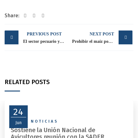
Share:
Post
PREVIOUS POST
NEXT POST
navigation
El sector pecuario y el abasto, los afectados al suspender la importación de maíz modificado GMO: CNA
Prohibir el maíz pone en riesgo 40% de producción de alimentos
RELATED POSTS
24
NEWS
,
NOTICIAS
Jun
Sostiene la Unión Nacional de
Avicultores reunión con la SADER