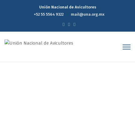
Unión Nacional de Avicultores
+52 55 5564 9322
mail@una.org.mx
Estructura Interna
Home
Estructura Interna