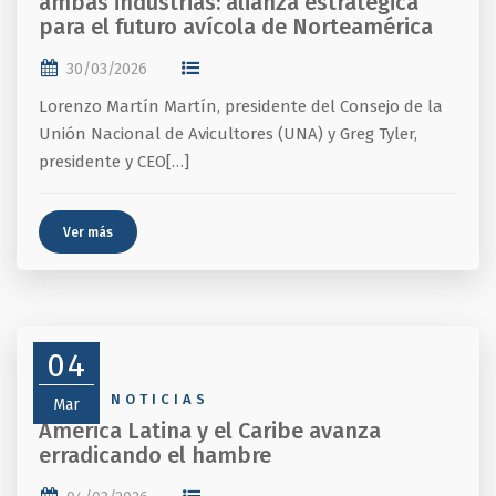
ambas industrias: alianza estratégica
para el futuro avícola de Norteamérica
30/03/2026
Lorenzo Martín Martín, presidente del Consejo de la
Unión Nacional de Avicultores (UNA) y Greg Tyler,
presidente y CEO[…]
Ver más
04
NEWS
,
NOTICIAS
Mar
América Latina y el Caribe avanza
erradicando el hambre