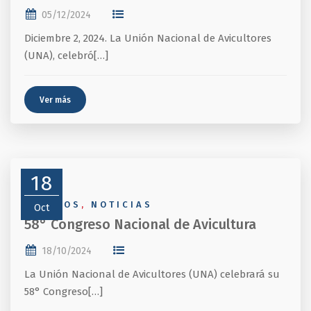
05/12/2024
Diciembre 2, 2024. La Unión Nacional de Avicultores
(UNA), celebró[…]
Ver más
18
EVENTOS
,
NOTICIAS
Oct
58° Congreso Nacional de Avicultura
18/10/2024
La Unión Nacional de Avicultores (UNA) celebrará su
58° Congreso[…]