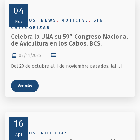
04
EVENTOS
,
NEWS
,
NOTICIAS
,
SIN
Nov
CATEGORIZAR
Celebra la UNA su 59° Congreso Nacional
de Avicultura en los Cabos, BCS.
04/11/2025
Del 29 de octubre al 1 de noviembre pasados, la[…]
Ver más
16
EVENTOS
,
NOTICIAS
Apr