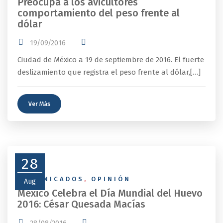
Preocupa a los avicultores
comportamiento del peso frente al
dólar
19/09/2016
Ciudad de México a 19 de septiembre de 2016. El fuerte
deslizamiento que registra el peso frente al dólar,[…]
Ver Más
28
COMUNICADOS
,
OPINIÓN
Aug
México Celebra el Día Mundial del Huevo
2016: César Quesada Macías