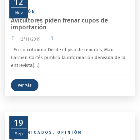
12
OPINIÓN
Nov
Avicultores piden frenar cupos de
importación
12/11/2019
En su columna Desde el piso de remates, Mari
Carmen Cortés publicó la información derivada de la
entrevista[…]
Ver Más
19
COMUNICADOS
,
OPINIÓN
Sep