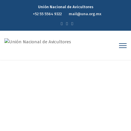
Unión Nacional de Avicultores
+52 55 5564 9322
mail@una.org.mx
Opinión
Home
Opinión