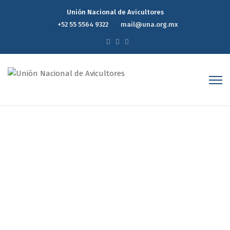
Unión Nacional de Avicultores
+52 55 5564 9322
mail@una.org.mx
Preocupa a los avicultores
comportamiento del peso
frente al dólar
Home
Preocupa a los avicultores comportamiento del peso
frente al dólar