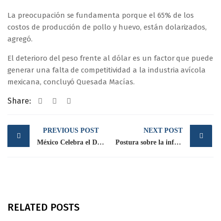
La preocupación se fundamenta porque el 65% de los
costos de producción de pollo y huevo, están dolarizados,
agregó.
El deterioro del peso frente al dólar es un factor que puede
generar una falta de competitividad a la industria avícola
mexicana, concluyó Quesada Macías.
Share:
Post
PREVIOUS POST
NEXT POST
navigation
México Celebra el Día Mundial del Huevo 2016: César Quesada Macías
Postura sobre la información emitida por la Comisión Federal de Competencia Económica (COFECE)
RELATED POSTS