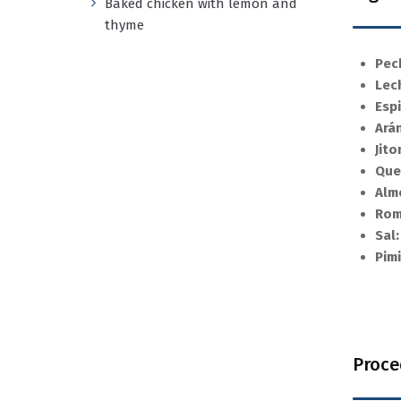
Baked chicken with lemon and
thyme
Pec
Lec
Esp
Ará
Jito
Que
Alm
Rom
Sal:
Pim
Proce