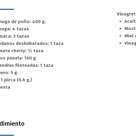
Vinagret
Aceit
huga de pollo: 400 g.
Most
huga: 4 tazas
Miel 
inaca: 3 tazas
Vinag
ndanos deshidratados: 1 taza
mate cherry: 1⁄2 taza
so panela: 100 g.
endras fileteadas: 1 taza
ero: 5 g.
 1 pizca (0.6 g.)
ienta
dimiento