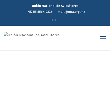
Unión Nacional de Avicultores
+52 55 5564 9322
mail@una.org.mx
Sanidad y Normatividad
Home
Sanidad y Normatividad