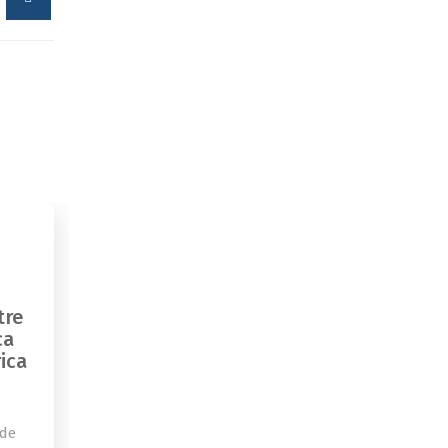
tre
ca
ica
 de