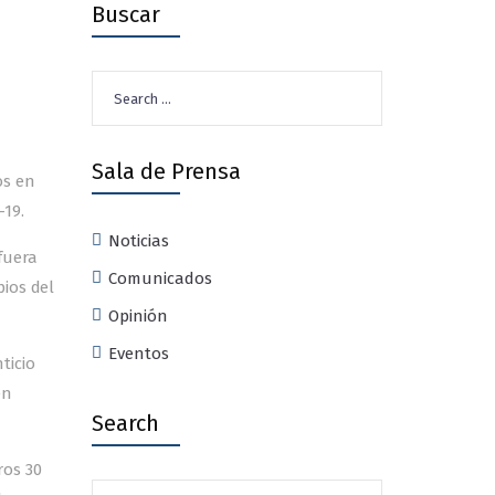
Buscar
Search
for:
Sala de Prensa
os en
-19.
Noticias
fuera
Comunicados
ios del
Opinión
Eventos
ticio
en
Search
ros 30
Search