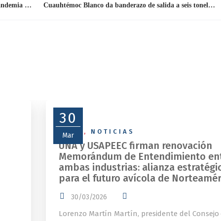
México asegura abasto de alimentos durante pandemia y registra excedentes
Cuauhtémoc Blanco da banderazo de salida a seis toneladas de pollo
30
NEWS
,
NOTICIAS
Mar
UNA y USAPEEC firman renovación
Memorándum de Entendimiento en
ambas industrias: alianza estratégi
para el futuro avícola de Norteamér
30/03/2026
Lorenzo Martín Martín, presidente del Consejo