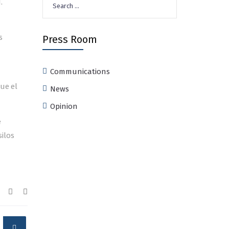
.
for:
s
Press Room
Communications
ue el
News
Opinion
e
ilos