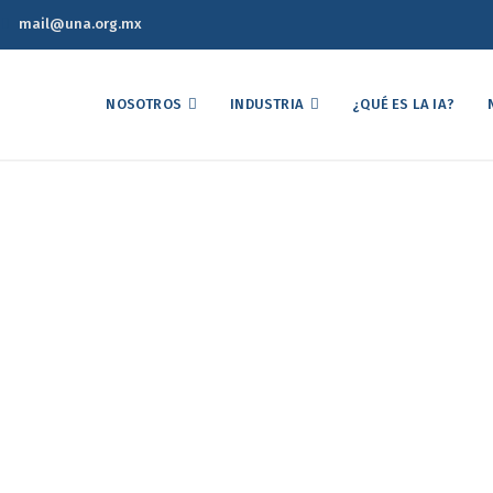
mail@una.org.mx
NOSOTROS
INDUSTRIA
¿QUÉ ES LA IA?
 Estado pollo en zonas v
Home
Repartirá Estado pollo en zonas vulnerables