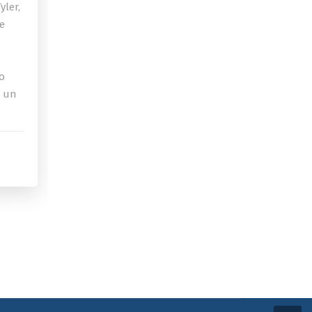
yler,
de
o
a un