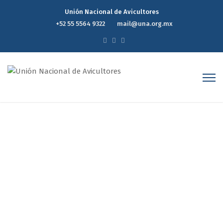
Unión Nacional de Avicultores
+52 55 5564 9322
mail@una.org.mx
Participa la UNA en reunión
con ALA y IICA en apoyo a la
promoción al Sistema
Alimentario Avícola
Home
Participa la UNA en reunión con ALA y IICA en apoyo