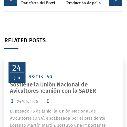
navigation
Por efecto del Brexit el pollo escasea en el Reino Unido
Producción de pollo en aumento en México
RELATED POSTS
24
NEWS
,
NOTICIAS
Jun
Sostiene la Unión Nacional de
Avicultores reunión con la SADER
24/06/2026
El pasado 16 de junio, la Unión Nacional de
Avicultores (UNA), encabezada por el presidente
Lorenzo Martín Martín, sostuvo una importante