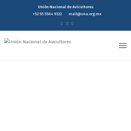
Unión Nacional de Avicultores
+52 55 5564 9322
mail@una.org.mx
FAO pronostica cosechas
récord de cereales para
América del Sur en 2019
Home
FAO pronostica cosechas récord de cereales para
América del Sur en 2019