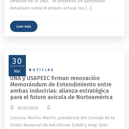
Directivo de la UNA, se presentó un panorama
detallado sobre el estado actual, los […]
Leer más
30
NEWS
,
NOTICIAS
Mar
UNA y USAPEEC firman renovación
Memorándum de Entendimiento entre
ambas industrias: alianza estratégica
para el futuro avícola de Norteamérica
30/03/2026
Lorenzo Martín Martín, presidente del Consejo de la
Unión Nacional de Avicultores (UNA) y Greg Tyler,