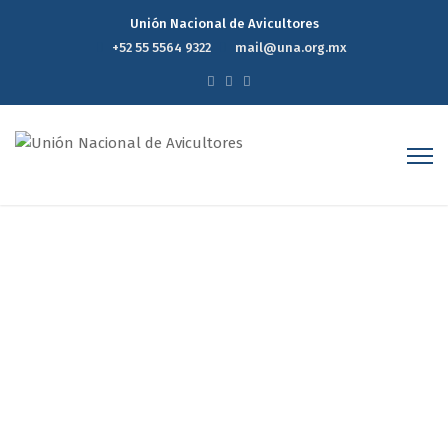
Unión Nacional de Avicultores
+52 55 5564 9322
mail@una.org.mx
Curso de Bioeconomía
aplicada a la Cadena
Avícola de México
Home
Curso de Bioeconomía aplicada a la Cadena Avícola
de México