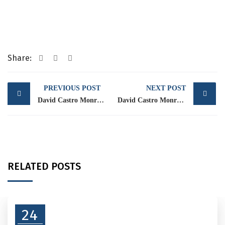
Share:
Post
PREVIOUS POST
NEXT POST
navigation
David Castro Monroy asume la Presidencia de la UNA
David Castro Monroy es el nuevo vicepresidente pecuario del CNA
RELATED POSTS
24