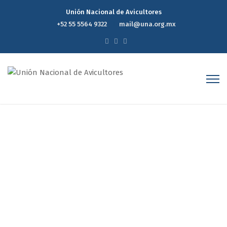
Unión Nacional de Avicultores
+52 55 5564 9322
mail@una.org.mx
México, promedio de
consumo anual: 345 huevos
por habitante
Home
México, promedio de consumo anual: 345 huevos por
habitante