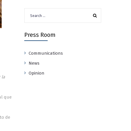
Search
for:
Press Room
Communications
News
Opinion
 la
al que
to de