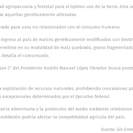
d agropecuaria y forestal para el óptimo uso de la tierra, ésta se
das aquellas genéticamente alteradas.
ebrado para usos no relacionados con el consumo humano.
 el ingreso al país de maíces genéticamente modificados con desti
rmitirse en su modalidad de maíz quebrado, grano fragmentado
 detalla el comunicado.
an C” del Presidente Andrés Manuel López Obrador, busca prote
 la explotación de recursos naturales, prohibiendo concesiones pa
s excepcionales determinados por el Ejecutivo federal.
ranía alimentaria y la protección del medio ambiente celebraron
rohibición podría afectar la competitividad agrícola del país.
Fuente: Sin Em