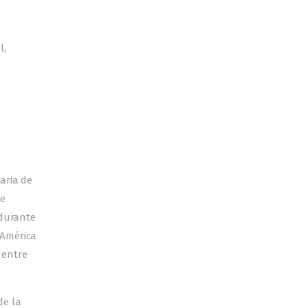
l,
aria de
de
 durante
 América
 entre
de la