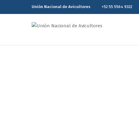
Unión Nacional de Avicultores
+52 55 5564 9322
UNA y USAPE
Entendimiento en
para el
Home
UNA y USAPEEC firman renovación 