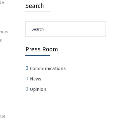
de
Search
Search
 más
for:
:
Press Room
Communications
News
Opinion
que