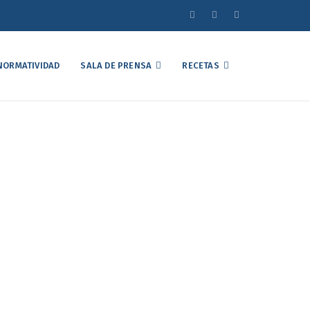
NORMATIVIDAD
SALA DE PRENSA
RECETAS
emorándum de
ianza estratégica
eamérica
égica para el futuro avícola de Norteamérica