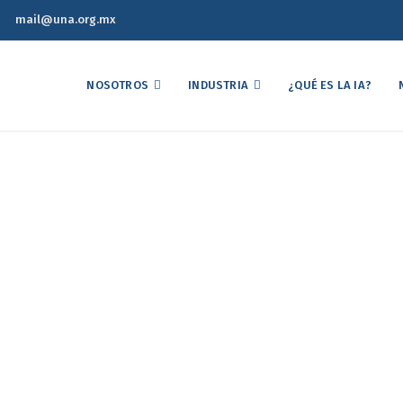
mail@una.org.mx
NOSOTROS
INDUSTRIA
¿QUÉ ES LA IA?
EC firman renovación M
tre ambas industrias: al
 futuro avícola de Nort
Memorándum de Entendimiento entre ambas industrias: alianza estrat