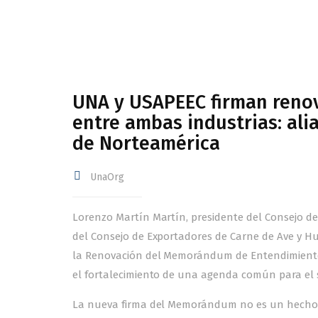
UNA y USAPEEC firman ren
entre ambas industrias: alia
de Norteamérica
UnaOrg
Lorenzo Martín Martín, presidente del Consejo de 
del Consejo de Exportadores de Carne de Ave y Hue
la Renovación del Memorándum de Entendimiento
el fortalecimiento de una agenda común para el 
La nueva firma del Memorándum no es un hecho a