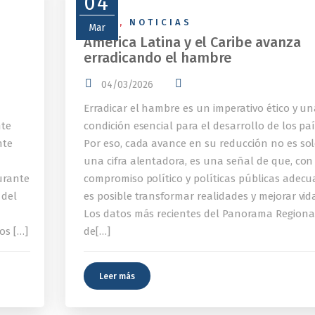
04
NEWS
,
NOTICIAS
Mar
América Latina y el Caribe avanza
erradicando el hambre
04/03/2026
Erradicar el hambre es un imperativo ético y u
nte
condición esencial para el desarrollo de los paí
nte
Por eso, cada avance en su reducción no es so
una cifra alentadora, es una señal de que, con
urante
compromiso político y políticas públicas adecu
 del
es posible transformar realidades y mejorar vid
Los datos más recientes del Panorama Regiona
os […]
de[…]
Leer más