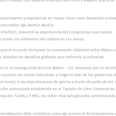
d y calidad, con base en criterios científicos y mejores prácticas
 conocimiento y experiencia en temas clave como bienestar anima
onsumidor, dijo Martín Martín.
e de USAPEEC, comentó la importancia del compromiso que ambas
cuente con alimentos de calidad en sus mesas.
 que el acuerdo fortalece la cooperación bilateral entre México y
abordar los desafíos globales que enfrenta la industria.
l, es la Salvaguarda Avícola México – EU, impuesta por la Secret
r acuerdo de ambas industrias y luego el aval de los gobiernos 
n líneal, a las importaciones de pierna y muslo de pollo de EU,
ión arancelaria establecida en el Tratado de Libre Comercio de
oria del TLCAN y T-MEC, no existe otra Salvaguarda Consensuada
ndimiento 2026, establece como eje central el fortalecimiento 