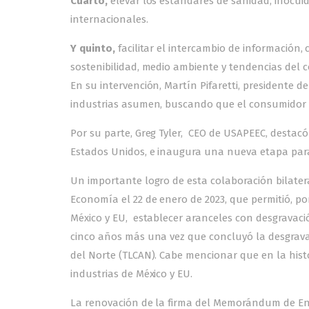
Cuarto,
elevar los estándares de sanidad, inocuida
internacionales.
Y quinto,
facilitar el intercambio de información,
sostenibilidad, medio ambiente y tendencias del c
En su intervención, Martín Pifaretti, president
industrias asumen, buscando que el consumidor 
Por su parte, Greg Tyler, CEO de USAPEEC, destacó
Estados Unidos, e inaugura una nueva etapa para 
Un importante logro de esta colaboración bilatera
Economía el 22 de enero de 2023, que permitió, po
México y EU, establecer aranceles con desgravació
cinco años más una vez que concluyó la desgravac
del Norte (TLCAN). Cabe mencionar que en la hist
industrias de México y EU.
La renovación de la firma del Memorándum de Ente