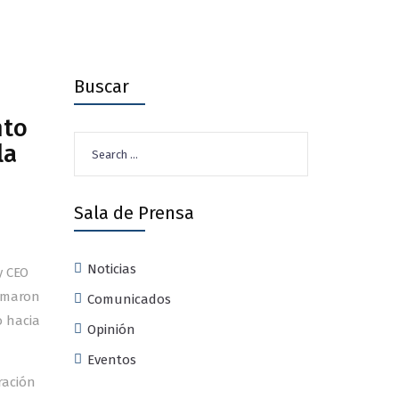
Buscar
nto
Search
la
for:
Sala de Prensa
Noticias
y CEO
irmaron
Comunicados
 hacia
Opinión
Eventos
ración