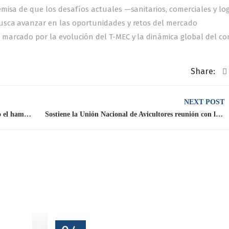
isa de que los desafíos actuales —sanitarios, comerciales y log
usca avanzar en las oportunidades y retos del mercado
marcado por la evolución del T-MEC y la dinámica global del co
Share:
NEXT POST
América Latina y el Caribe avanza erradicando el hambre
Sostiene la Unión Nacional de Avicultores reunión con la SADER