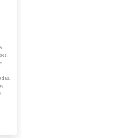
na
ses.
lo
adas,
as.
l