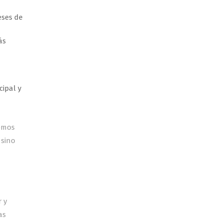
eses de
ás
ipal y
demos
 sino
 y
as