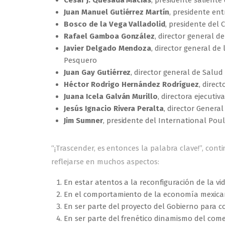
César J. Quesada Macías
, presidente saliente
Juan Manuel Gutiérrez Martín
, presidente en
Bosco de la Vega Valladolid
, presidente del
Rafael Gamboa González
, director general d
Javier Delgado Mendoza
, director general de
Pesquero
Juan Gay Gutiérrez
, director general de Salu
Héctor Rodrigo Hernández Rodríguez
, direc
Juana Icela Galván Murillo
, directora ejecuti
Jesús Ignacio Rivera Peralta
, director General
Jim Sumner
, presidente del International Poul
“¡Trascender, es entonces la palabra clave!”, con
reflejarse en muchos aspectos:
En estar atentos a la reconfiguración de la vid
En el comportamiento de la economía mexica
En ser parte del proyecto del Gobierno para co
En ser parte del frenético dinamismo del come