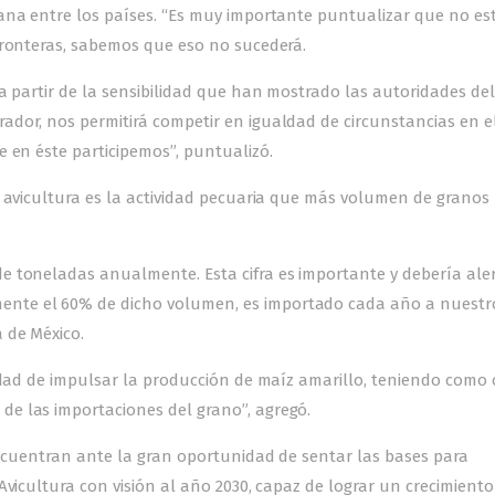
sana entre los países. “Es muy importante puntualizar que no e
fronteras, sabemos que eso no sucederá.
a partir de la sensibilidad que han mostrado las autoridades del
dor, nos permitirá competir en igualdad de circunstancias en e
 en éste participemos”, puntualizó.
a avicultura es la actividad pecuaria que más volumen de granos
e toneladas anualmente. Esta cifra es importante y debería ale
nte el 60% de dicho volumen, es importado cada año a nuestro
 de México.
idad de impulsar la producción de maíz amarillo, teniendo como 
e las importaciones del grano”, agregó.
 encuentran ante la gran oportunidad de sentar las bases para
Avicultura con visión al año 2030, capaz de lograr un crecimiento