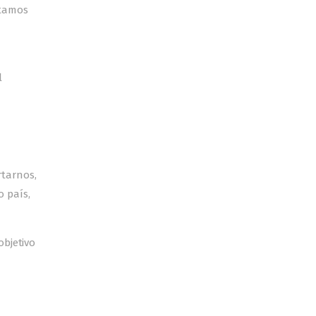
stamos
l
rtarnos,
 país,
objetivo