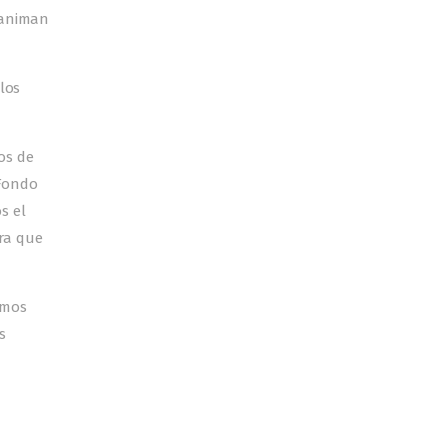
 animan
los
os de
 Fondo
s el
ra que
omos
s