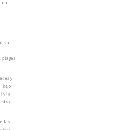
para
lizar
s plagas
dades y
, bajo
l y la
estro
ellas
itivo