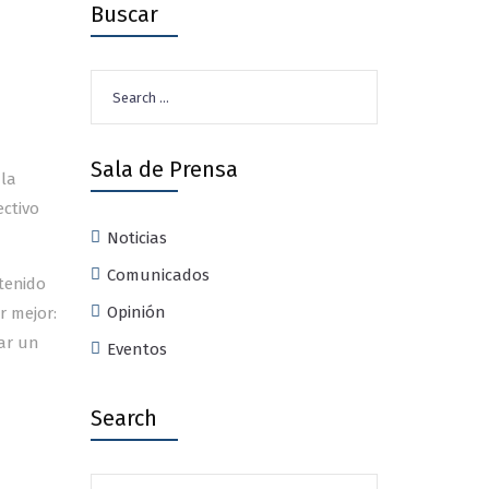
Buscar
Search
for:
Sala de Prensa
 la
ectivo
Noticias
Comunicados
 tenido
Opinión
r mejor:
ar un
Eventos
Search
Search