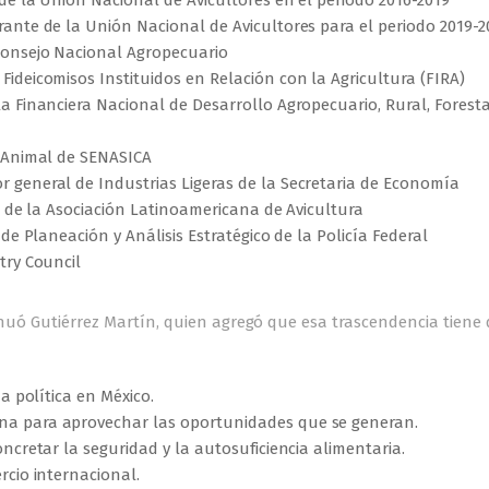
 de la Unión Nacional de Avicultores en el periodo 2016-2019
trante de la Unión Nacional de Avicultores para el periodo 2019-2
 Consejo Nacional Agropecuario
e Fideicomisos Instituidos en Relación con la Agricultura (FIRA)
 la Financiera Nacional de Desarrollo Agropecuario, Rural, Foresta
d Animal de SENASICA
tor general de Industrias Ligeras de la Secretaria de Economía
va de la Asociación Latinoamericana de Avicultura
 de Planeación y Análisis Estratégico de la Policía Federal
try Council
tinuó Gutiérrez Martín, quien agregó que esa trascendencia tiene
a política en México.
na para aprovechar las oportunidades que se generan.
ncretar la seguridad y la autosuficiencia alimentaria.
rcio internacional.