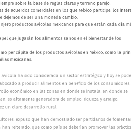
iempre sobre la base de reglas claras y terreno parejo.
s de acuerdos comerciales en los que México participe, los inter
 que dejemos de ser una moneda cambio.
ranjero productos avícolas mexicanos para que están cada día m
apel que jugarán los alimentos sanos en el bienestar de los
o per cápita de los productos avícolas en México, como la princ
ilias mexicanas.
a avícola ha sido considerada un sector estratégico y hoy se po
abocado a producir alimentos en beneficio de los consumidores,
rollo económico en las zonas en donde se instala, en donde se
rten, es altamente generadora de empleo, riqueza y arraigo,
z un claro desarrollo rural.
icultores, expuso que han demostrado ser partidarios de fomentar
 han reiterado, que como país se deberían promover las práctic