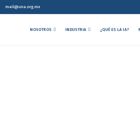
mail@una.org.mx
NOSOTROS
INDUSTRIA
¿QUÉ ES LA IA?
érrez Martín nuevo Pre
Home
Juan Manuel Gutiérrez Martín nuevo Presidente de la UNA