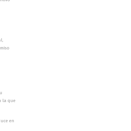
l,
omiso
su
n la que
duce en