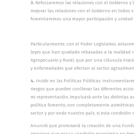
3.
Reforzaremos las relaciones con el Gobierno y
mejorar las relaciones con el Gobierno en todos 
fomentaremos una mayor participación y unidad 
Particularmente, con el Poder Legislativo, estare
leyes que han quedado rebasadas a la realidad n
Agropecuario y Rural, que por una cláusula irrac
y enfermedades que afectan al sector agroalimenta
4.
Incidir en las Políticas Públicas: instrumentar
riesgos que pueden conllevar las diferentes accio
mi representación, impulsará ante las distintas a
política fomento, son completamente asimétricas
sector y por ende nuestro país, si esta condición 
Anunció que promoverá la creación de una Fundac
personas que por su condición económica no tiene