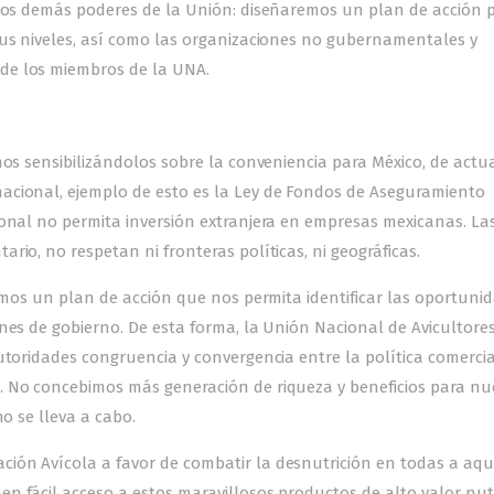
 los demás poderes de la Unión: diseñaremos un plan de acción 
sus niveles, así como las organizaciones no gubernamentales y
de los miembros de la UNA.
mos sensibilizándolos sobre la conveniencia para México, de actua
acional, ejemplo de esto es la Ley de Fondos de Aseguramiento
ional no permita inversión extranjera en empresas mexicanas. La
rio, no respetan ni fronteras políticas, ni geográficas.
emos un plan de acción que nos permita identificar las oportuni
nes de gobierno. De esta forma, la Unión Nacional de Avicultores
utoridades congruencia y convergencia entre la política comercia
. No concebimos más generación de riqueza y beneficios para nu
no se lleva a cabo.
ión Avícola a favor de combatir la desnutrición en todas a aqu
n fácil acceso a estos maravillosos productos de alto valor nutr