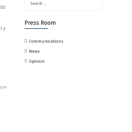
for:
022
Press Room
l y
Communications
News
Opinion
 que