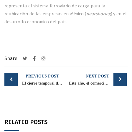
representa el sistema ferroviario de carga para la
reubicación de las empresas en México (
nearshoring
) y en el
desarrollo económico del país.
Share:
Post
PREVIOUS POST
NEXT POST
navigation
El cierre temporal de los cruces ferroviarios de Eagle Pass y El Paso, Texas, podría afectar significativamente la alimentación de las aves
Este año, el comercio global de pollo se acercará a 14 mt.
RELATED POSTS