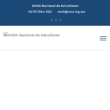
Unión Nacional de Avicultores
+52 55 5564 9322
mail@una.org.mx
Reporte semanal
Home
Reporte semanal
Page 32