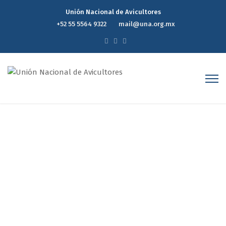
Unión Nacional de Avicultores
+52 55 5564 9322
mail@una.org.mx
Reporte Estadístico
Semanal de Precios del
Mercado Avícola 4ta
Semana Febrero
Home
Reporte Estadístico Semanal de Precios del Mercado