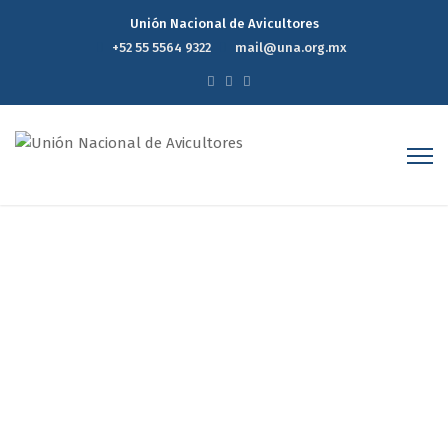
Unión Nacional de Avicultores
+52 55 5564 9322
mail@una.org.mx
Reporte semanal
Home
Reporte semanal