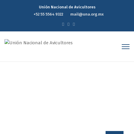
Unión Nacional de Avicultores
+52 55 5564 9322
mail@una.org.mx
Eventos
Home
Eventos
Page 4