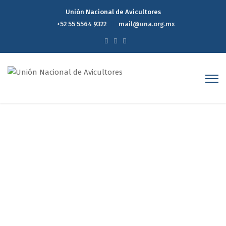
Unión Nacional de Avicultores
+52 55 5564 9322
mail@una.org.mx
John Doe
Home
Testimonial
John Doe