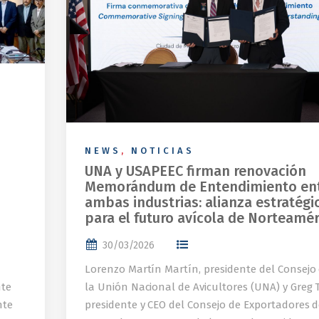
NEWS
,
NOTICIAS
UNA y USAPEEC firman renovación
Memorándum de Entendimiento en
ambas industrias: alianza estratégi
para el futuro avícola de Norteamér
30/03/2026
Lorenzo Martín Martín, presidente del Consejo
nte
la Unión Nacional de Avicultores (UNA) y Greg T
nte
presidente y CEO del Consejo de Exportadores 