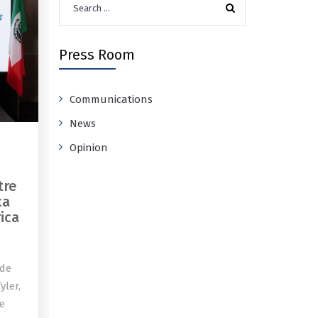
for:
Press Room
Communications
News
Opinion
tre
ca
ica
 de
yler,
de