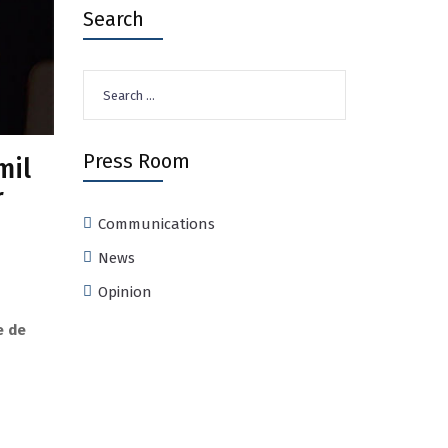
Search
Search
for:
Press Room
mil
r
Communications
News
Opinion
e de