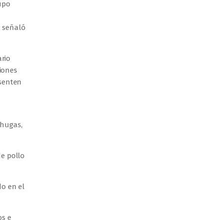
upo
, señaló
ario
ciones
esenten
chugas,
de pollo
do en el
os e