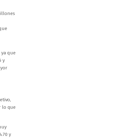
illones
 que
, ya que
ó y
ayor
etivo,
r lo que
muy
4.70 y