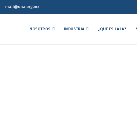
mail@una.org.mx
NOSOTROS
INDUSTRIA
¿QUÉ ES LA IA?
 Economía suspenda el a
 para la importación de
asil: César Quesada Mac
da el arancel – cupo por 300 mil toneladas para la importación de c