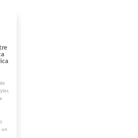
tre
ca
ica
 de
yler,
de
o
a un