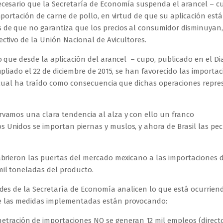
cesario que la Secretaría de Economía suspenda el arancel – c
mportación de carne de pollo, en virtud de que su aplicación está
s de que no garantiza que los precios al consumidor disminuyan
ctivo de la Unión Nacional de Avicultores.
o que desde la aplicación del arancel – cupo, publicado en el Di
mpliado el 22 de diciembre de 2015, se han favorecido las importa
lo cual ha traído como consecuencia que dichas operaciones repr
rvamos una clara tendencia al alza y con ello un franco
 Unidos se importan piernas y muslos, y ahora de Brasil las pe
 abrieron las puertas del mercado mexicano a las importaciones 
mil toneladas del producto.
ades de la Secretaría de Economía analicen lo que está ocurrien
ue las medidas implementadas están provocando:
tración de importaciones NO se generan 12 mil empleos (direct