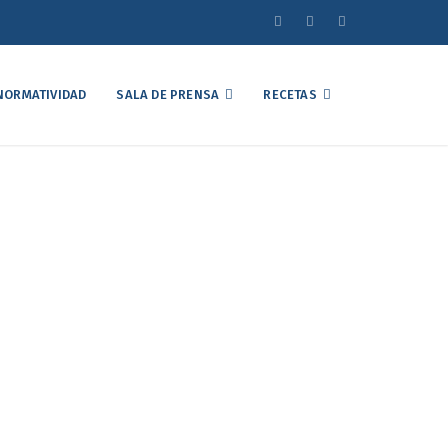
NORMATIVIDAD
SALA DE PRENSA
RECETAS
rancel – cupo por
 carne de pollo de
ías
arne de pollo de Brasil: César Quesada Macías