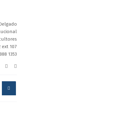
 Delgado
tucional
cultores
2 ext 107
2888 1353