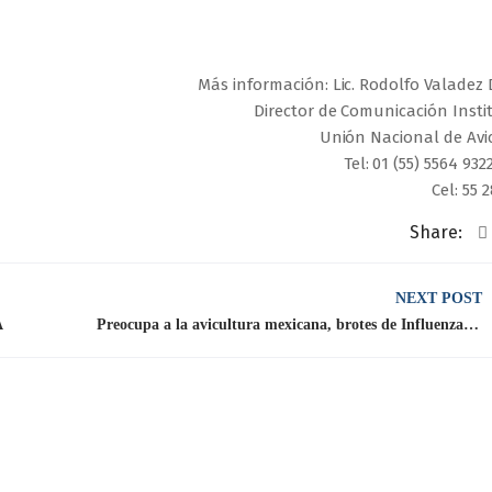
Más información: Lic. Rodolfo Valadez
Director de Comunicación Insti
Unión Nacional de Avi
Tel: 01 (55) 5564 932
Cel: 55 
Share:
NEXT POST
A
Preocupa a la avicultura mexicana, brotes de Influenza Aviar en Europa y Asia: César Quesada Macías