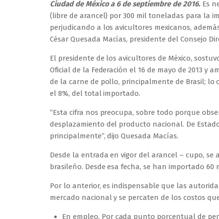
Ciudad de México a 6 de septiembre de 2016.
Es ne
(libre de arancel) por 300 mil toneladas para la i
perjudicando a los avicultores mexicanos, ademá
César Quesada Macías, presidente del Consejo Dire
El presidente de los avicultores de México, sostuv
Oficial de la Federación el 16 de mayo de 2013 y a
de la carne de pollo, principalmente de Brasil; 
el 8%, del total importado.
“Esta cifra nos preocupa, sobre todo porque obse
desplazamiento del producto nacional. De Estados
principalmente”, dijo Quesada Macías.
Desde la entrada en vigor del arancel – cupo, se
brasileño. Desde esa fecha, se han importado 60 
Por lo anterior, es indispensable que las autorid
mercado nacional y se percaten de los costos q
En empleo. Por cada punto porcentual de pene