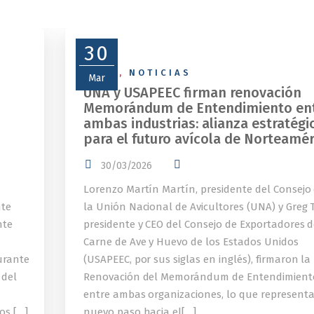
30
NEWS
,
NOTICIAS
Mar
UNA y USAPEEC firman renovación
Memorándum de Entendimiento en
ambas industrias: alianza estratégi
para el futuro avícola de Norteamér
30/03/2026
Lorenzo Martín Martín, presidente del Consejo
nte
la Unión Nacional de Avicultores (UNA) y Greg T
nte
presidente y CEO del Consejo de Exportadores 
Carne de Ave y Huevo de los Estados Unidos
urante
(USAPEEC, por sus siglas en inglés), firmaron la
 del
Renovación del Memorándum de Entendimient
entre ambas organizaciones, lo que represent
os […]
nuevo paso hacia el[…]