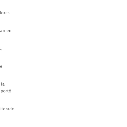
dores
dan en
,
se
 la
eportó
iterado