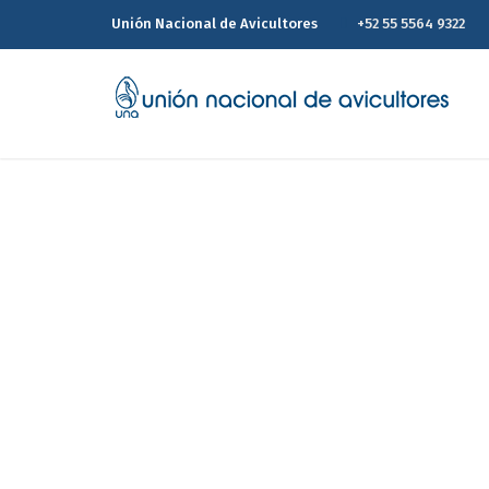
Unión Nacional de Avicultores
+52 55 5564 9322
Es necesario que
300 mil toneladas
Br
Home
Es necesario que Economía suspen