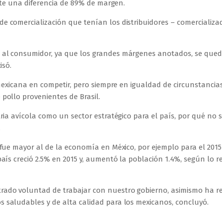
iste una diferencia de 89% de margen.
e comercialización que tenían los distribuidores – comercializa
o al consumidor, ya que los grandes márgenes anotados, se que
isó.
 mexicana en competir, pero siempre en igualdad de circunstancias
pollo provenientes de Brasil.
ria avícola como un sector estratégico para el país, por qué no 
.
 fue mayor al de la economía en México, por ejemplo para el 2015
país creció 2.5% en 2015 y, aumentó la población 1.4%, según lo r
ado voluntad de trabajar con nuestro gobierno, asimismo ha re
 saludables y de alta calidad para los mexicanos, concluyó.