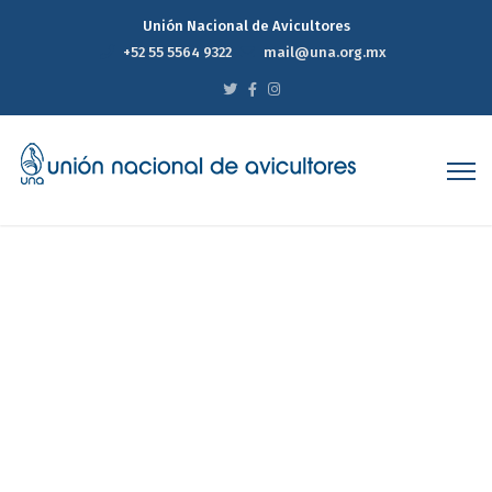
Unión Nacional de Avicultores
+52 55 5564 9322
mail@una.org.mx
Reporte Estadístico
Semanal de Precios del
Mercado Avícola 2da
Semana Abril
Home
Reporte Estadístico Semanal de Precios del Mercado