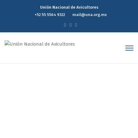
Unión Nacional de Avicultores
+52 55 5564 9322
mail@una.org.mx
Reporte Estadístico
Semanal de Precios del
Mercado Avícola 28 julio
2021
Home
Reporte Estadístico Semanal de Precios del Mercado