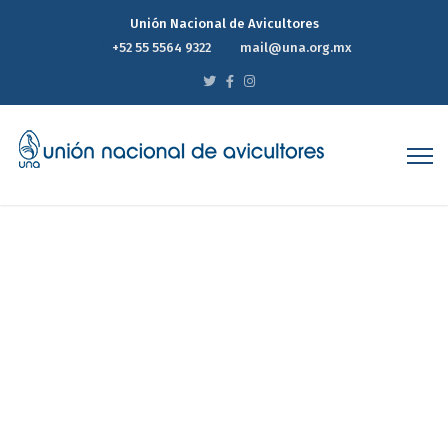
Unión Nacional de Avicultores
+52 55 5564 9322
mail@una.org.mx
Reporte Estadístico
Semanal de Precios del
Mercado Avícola 26 de
Octubre de 2022
Home
Reporte Estadístico Semanal de Precios del Mercado