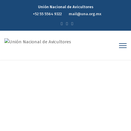
Unión Nacional de Avicultores
+52 55 5564 9322
mail@una.org.mx
Reporte Estadístico
Semanal de Precios del
Mercado Avícola 25 de mayo
de 2022
Home
Reporte Estadístico Semanal de Precios del Mercado