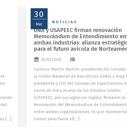
30
NEWS
,
NOTICIAS
Mar
UNA y USAPEEC firman renovación
Memorándum de Entendimiento en
ambas industrias: alianza estratégi
para el futuro avícola de Norteamér
30/03/2026
Lorenzo Martín Martín, presidente del Consejo
nte
la Unión Nacional de Avicultores (UNA) y Greg T
nte
presidente y CEO del Consejo de Exportadores 
Carne de Ave y Huevo de los Estados Unidos
urante
(USAPEEC, por sus siglas en inglés), firmaron la
 del
Renovación del Memorándum de Entendimient
entre ambas organizaciones, lo que represent
os […]
nuevo paso hacia el[…]