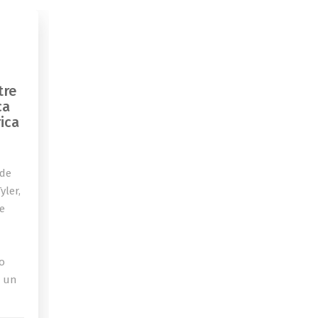
tre
ca
ica
 de
yler,
de
o
a un