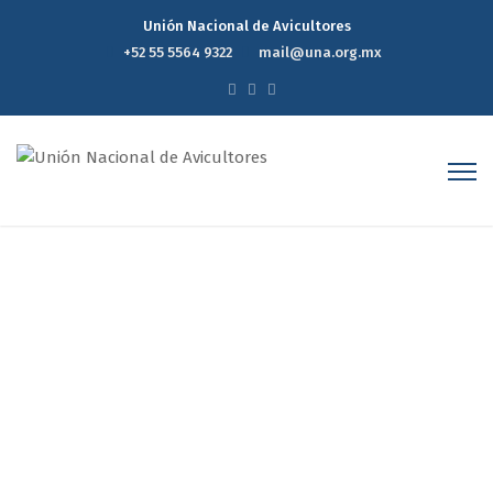
Unión Nacional de Avicultores
+52 55 5564 9322
mail@una.org.mx
Reporte Estadístico
Semanal de Precios del
Mercado Avícola 24 de
Diciembre de 2025
Home
Reporte Estadístico Semanal de Precios del Mercado