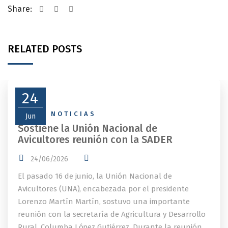
Share:
RELATED POSTS
24
NEWS
,
NOTICIAS
Jun
Sostiene la Unión Nacional de
Avicultores reunión con la SADER
24/06/2026
El pasado 16 de junio, la Unión Nacional de
Avicultores (UNA), encabezada por el presidente
Lorenzo Martín Martín, sostuvo una importante
reunión con la secretaría de Agricultura y Desarrollo
Rural, Columba López Gutiérrez. Durante la reunión