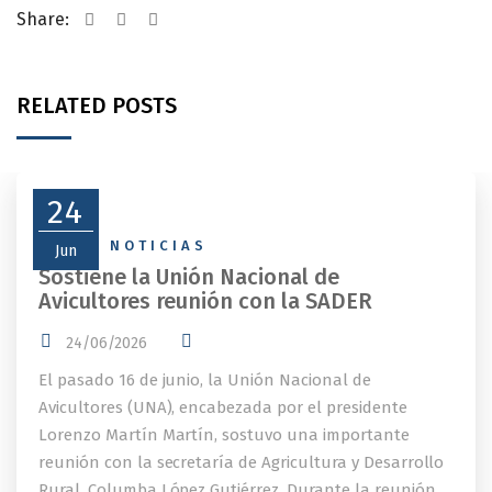
Share:
RELATED POSTS
24
NEWS
,
NOTICIAS
Jun
Sostiene la Unión Nacional de
Avicultores reunión con la SADER
24/06/2026
El pasado 16 de junio, la Unión Nacional de
Avicultores (UNA), encabezada por el presidente
Lorenzo Martín Martín, sostuvo una importante
reunión con la secretaría de Agricultura y Desarrollo
Rural, Columba López Gutiérrez. Durante la reunión