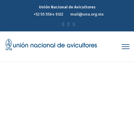
Unión Nacional de Avicultores
+52 55 5564 9322
mail@una.org.mx
Reporte Estadístico
Semanal de Precios del
Mercado Avícola 24 de Abril
de 2024
Home
Reporte Estadístico Semanal de Precios del Mercado