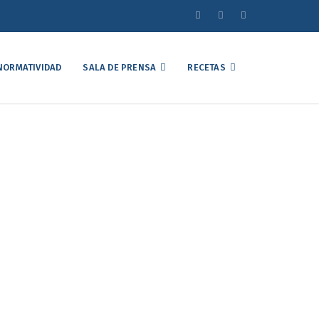
NORMATIVIDAD
SALA DE PRENSA
RECETAS
el Mercado Avícola
osto de 2023