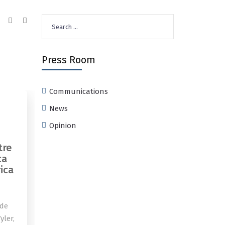
Search
for:
Press Room
Communications
News
Opinion
tre
ca
ica
 de
yler,