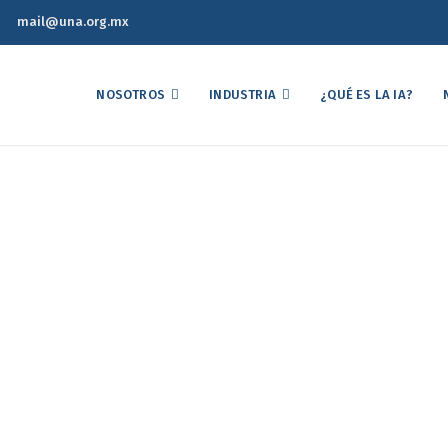
mail@una.org.mx
NOSOTROS
INDUSTRIA
¿QUÉ ES LA IA?
co Semanal de Precios d
23 de Agosto de 2023
Reporte Estadístico Semanal de Precios del Mercado Avícola 23 de Ag