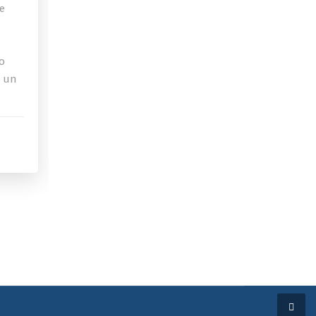
de
o
a un