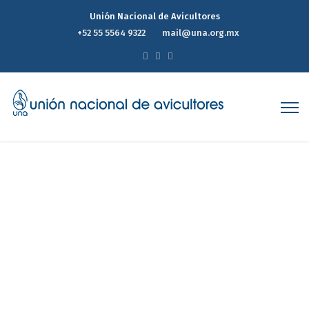
Unión Nacional de Avicultores
+52 55 5564 9322
mail@una.org.mx
Reporte Estadístico
Semanal de Precios del
Mercado Avícola 20 de Julio
de 2022
Home
Reporte Estadístico Semanal de Precios del Mercado