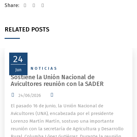
Share:
RELATED POSTS
24
NEWS
,
NOTICIAS
Jun
Sostiene la Unión Nacional de
Avicultores reunión con la SADER
24/06/2026
El pasado 16 de junio, la Unión Nacional de
Avicultores (UNA), encabezada por el presidente
Lorenzo Martín Martín, sostuvo una importante
reunión con la secretaría de Agricultura y Desarrollo
Rural, Columba López Gutiérrez. Durante la reunión