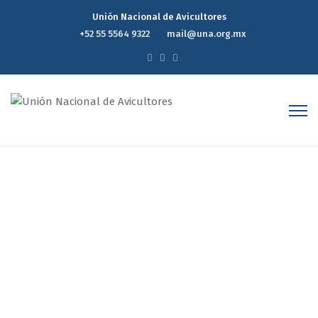
Unión Nacional de Avicultores
+52 55 5564 9322
mail@una.org.mx
Reporte Estadístico
Semanal de Precios del
Mercado Avícola 19 de
Noviembre de 2025
Home
Reporte Estadístico Semanal de Precios del Mercado