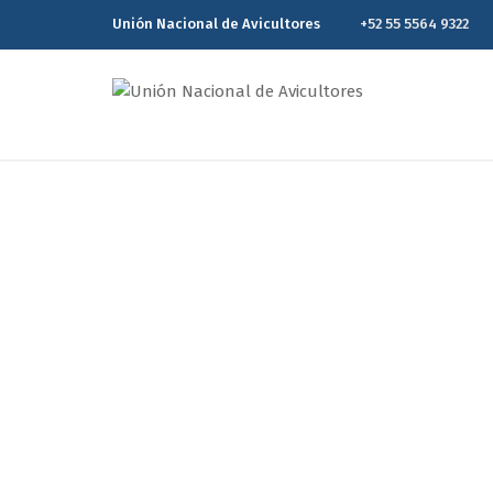
Unión Nacional de Avicultores
+52 55 5564 9322
Reporte Estadísti
Home