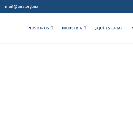
mail@una.org.mx
NOSOTROS
INDUSTRIA
¿QUÉ ES LA IA?
co Semanal de Precios d
17 de Junio de 2026
Reporte Estadístico Semanal de Precios del Mercado Avícola 17 de J