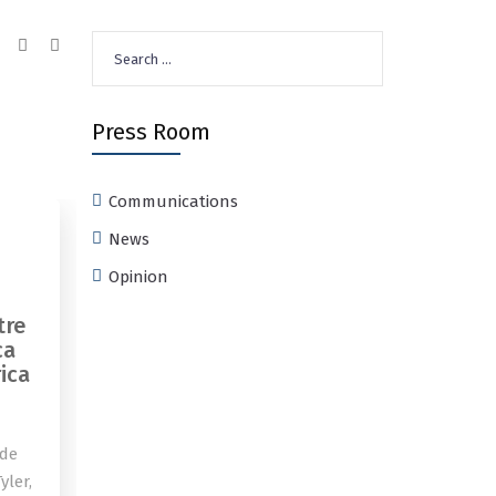
Search
for:
Press Room
Communications
News
Opinion
tre
ca
ica
 de
yler,