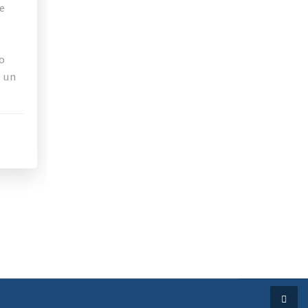
de
o
a un