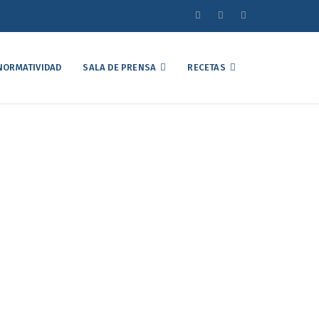
NORMATIVIDAD
SALA DE PRENSA
RECETAS
el Mercado Avícola
unio de 2026