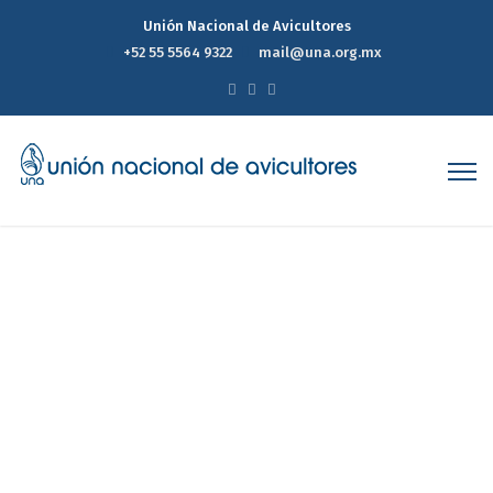
Unión Nacional de Avicultores
+52 55 5564 9322
mail@una.org.mx
Reporte Estadístico
Semanal de Precios del
Mercado Avícola 17 de Julio
de 2024
Home
Reporte Estadístico Semanal de Precios del Mercado