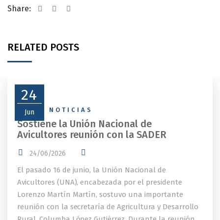
Share:
RELATED POSTS
24
NEWS
,
NOTICIAS
Jun
Sostiene la Unión Nacional de
Avicultores reunión con la SADER
24/06/2026
El pasado 16 de junio, la Unión Nacional de
Avicultores (UNA), encabezada por el presidente
Lorenzo Martín Martín, sostuvo una importante
reunión con la secretaría de Agricultura y Desarrollo
Rural, Columba López Gutiérrez. Durante la reunión