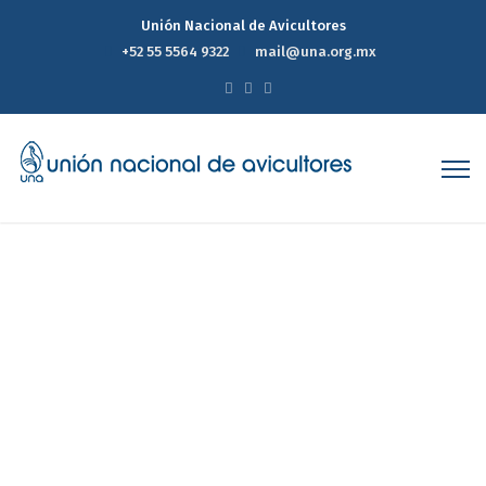
Unión Nacional de Avicultores
+52 55 5564 9322
mail@una.org.mx
Reporte Estadístico
Semanal de Precios del
Mercado Avícola 17 de Abril
de 2024
Home
Reporte Estadístico Semanal de Precios del Mercado