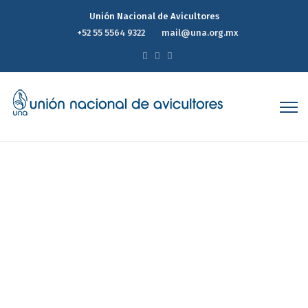
Unión Nacional de Avicultores
+52 55 5564 9322
mail@una.org.mx
Reporte Estadístico
Semanal de Precios del
Mercado Avícola 13de Mayo
de 2026
Home
Reporte Estadístico Semanal de Precios del Mercado