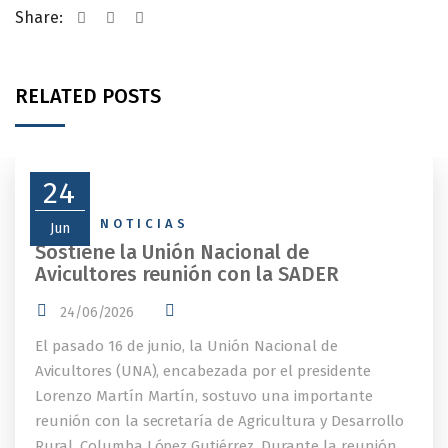
Share:
RELATED POSTS
24
NEWS
,
NOTICIAS
Jun
Sostiene la Unión Nacional de
Avicultores reunión con la SADER
24/06/2026
El pasado 16 de junio, la Unión Nacional de
Avicultores (UNA), encabezada por el presidente
Lorenzo Martín Martín, sostuvo una importante
reunión con la secretaría de Agricultura y Desarrollo
Rural, Columba López Gutiérrez. Durante la reunión