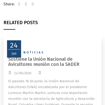
Share:
RELATED POSTS
24
NEWS
,
NOTICIAS
Jun
Sostiene la Unión Nacional de
Avicultores reunión con la SADER
24/06/2026
El pasado 16 de junio, la Unión Nacional de
Avicultores (UNA), encabezada por el presidente
Lorenzo Martín Martín, sostuvo una importante
reunión con la secretaría de Agricultura y Desarrollo
Rural, Columba López Gutiérrez. Durante la reunión