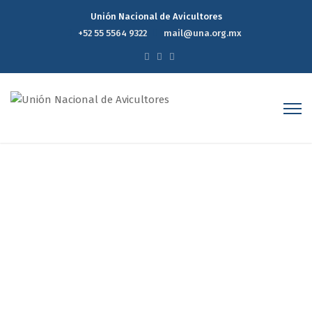
Unión Nacional de Avicultores
+52 55 5564 9322
mail@una.org.mx
Reporte Estadístico
Semanal de Precios del
Mercado Avícola 13 de
Noviembre de 2024
Home
Reporte Estadístico Semanal de Precios del Mercado