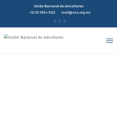
Unión Nacional de Avicultores
+52 55 5564 9322
mail@una.org.mx
Reporte Estadístico
Semanal de Precios del
Mercado Avícola 13 de Julio
de 2022
Home
Reporte Estadístico Semanal de Precios del Mercado