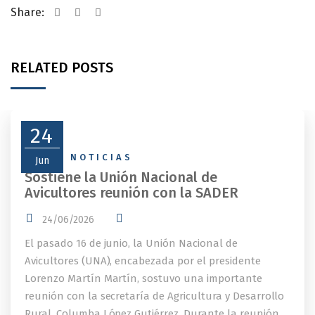
Share:
RELATED POSTS
24
NEWS
,
NOTICIAS
Jun
Sostiene la Unión Nacional de
Avicultores reunión con la SADER
24/06/2026
El pasado 16 de junio, la Unión Nacional de
Avicultores (UNA), encabezada por el presidente
Lorenzo Martín Martín, sostuvo una importante
reunión con la secretaría de Agricultura y Desarrollo
Rural, Columba López Gutiérrez. Durante la reunión