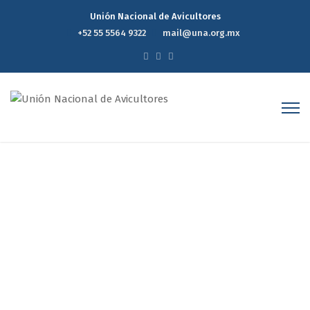
Unión Nacional de Avicultores
+52 55 5564 9322
mail@una.org.mx
Reporte Estadístico
Semanal de Precios del
Mercado Avícola 12 de
Noviembre de 2025
Home
Reporte Estadístico Semanal de Precios del Mercado