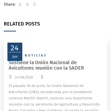
Share:
RELATED POSTS
24
NEWS
,
NOTICIAS
Jun
Sostiene la Unión Nacional de
Avicultores reunión con la SADER
24/06/2026
El pasado 16 de junio, la Unión Nacional de
Avicultores (UNA), encabezada por el presidente
Lorenzo Martín Martín, sostuvo una importante
reunión con la secretaría de Agricultura y Desarrollo
Rural, Columba López Gutiérrez. Durante la reunión