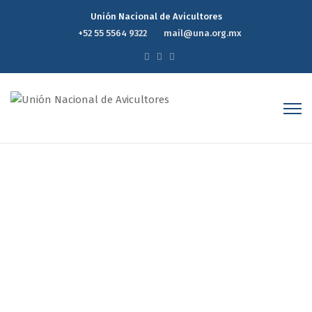
Unión Nacional de Avicultores
+52 55 5564 9322
mail@una.org.mx
Reporte Estadístico
Semanal de Precios del
Mercado Avícola 11 de Junio
de 2025
Home
Reporte Estadístico Semanal de Precios del Mercado