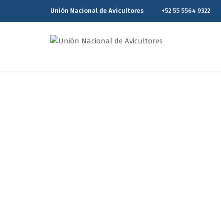
Unión Nacional de Avicultores
+52 55 5564 9322
Reporte Estadísti
Home