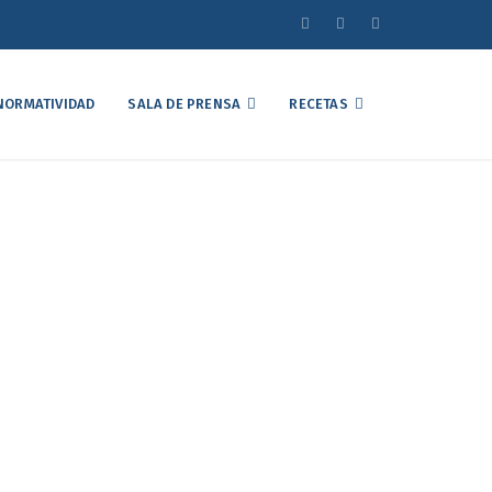
NORMATIVIDAD
SALA DE PRENSA
RECETAS
el Mercado Avícola
lio de 2025