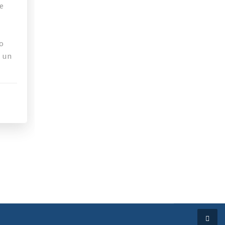
de
o
a un