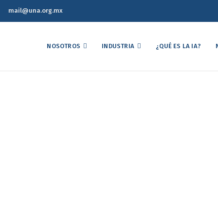
mail@una.org.mx
NOSOTROS
INDUSTRIA
¿QUÉ ES LA IA?
co Semanal de Precios d
09de Julio de 2025
Reporte Estadístico Semanal de Precios del Mercado Avícola 09de Ju