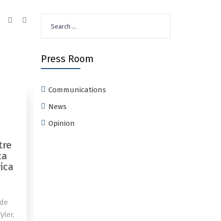
Search
for:
Press Room
Communications
News
Opinion
tre
ca
ica
 de
yler,