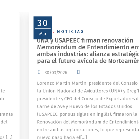
30
NEWS
,
NOTICIAS
Mar
UNA y USAPEEC firman renovación
Memorándum de Entendimiento en
ambas industrias: alianza estratégi
para el futuro avícola de Norteamér
30/03/2026
Lorenzo Martín Martín, presidente del Consejo
nte
la Unión Nacional de Avicultores (UNA) y Greg T
nte
presidente y CEO del Consejo de Exportadores 
Carne de Ave y Huevo de los Estados Unidos
urante
(USAPEEC, por sus siglas en inglés), firmaron la
 del
Renovación del Memorándum de Entendimient
entre ambas organizaciones, lo que represent
os […]
nuevo paso hacia el[…]