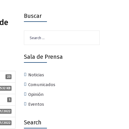
Buscar
 de
Search
for:
Sala de Prensa
Noticias
23
Comunicados
532 KB
Opinión
1
Eventos
1/2022
Search
1/2022