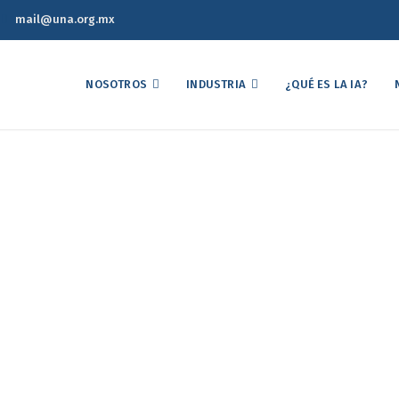
mail@una.org.mx
NOSOTROS
INDUSTRIA
¿QUÉ ES LA IA?
co Semanal de Precios d
09 de Noviembre de 202
porte Estadístico Semanal de Precios del Mercado Avícola 09 de Nov