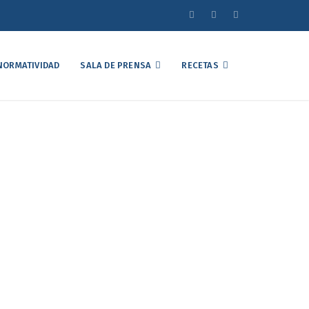
NORMATIVIDAD
SALA DE PRENSA
RECETAS
el Mercado Avícola
2
iembre de 2022