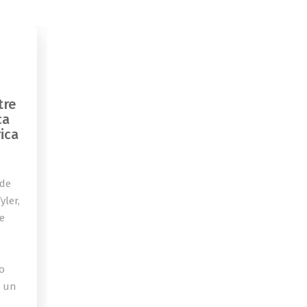
tre
ca
ica
 de
yler,
de
o
a un