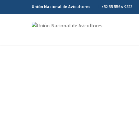
Unión Nacional de Avicultores
+52 55 5564 9322
Reporte Estadísti
Home
Re