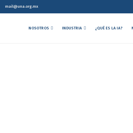
mail@una.org.mx
NOSOTROS
INDUSTRIA
¿QUÉ ES LA IA?
co Semanal de Precios d
08de Octubre de 2025
eporte Estadístico Semanal de Precios del Mercado Avícola 08de Oc