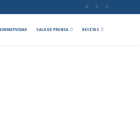
NORMATIVIDAD
SALA DE PRENSA
RECETAS
el Mercado Avícola
tubre de 2025