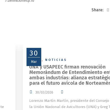
7.Definicionesp.10
Share:
30
NEWS
,
NOTICIAS
Mar
UNA y USAPEEC firman renovación
Memorándum de Entendimiento en
ambas industrias: alianza estratégi
para el futuro avícola de Norteamér
30/03/2026
Lorenzo Martín Martín, presidente del Consejo
nte
la Unión Nacional de Avicultores (UNA) y Greg T