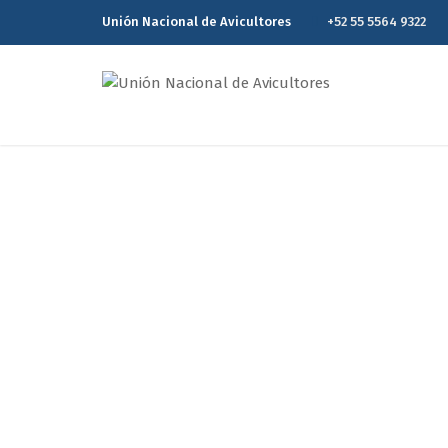
Unión Nacional de Avicultores
+52 55 5564 9322
Reporte Estadísti
Home
R