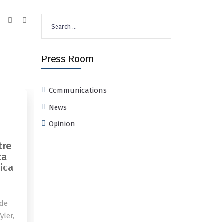
Search
for:
Press Room
Communications
News
Opinion
tre
ca
ica
 de
yler,