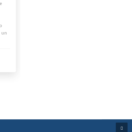
de
o
a un