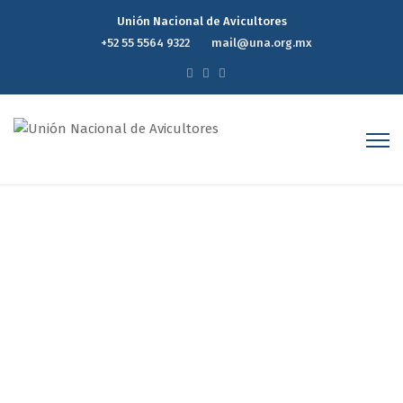
Unión Nacional de Avicultores
+52 55 5564 9322
mail@una.org.mx
Reporte Estadístico
Semanal de Precios del
Mercado Avícola 08
diciembre 2021
Home
Reporte Estadístico Semanal de Precios del Mercado