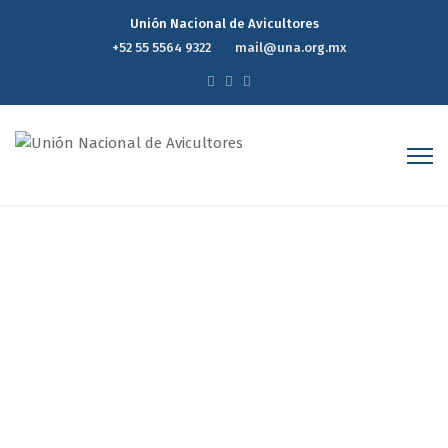
Unión Nacional de Avicultores
+52 55 5564 9322
mail@una.org.mx
Reporte Estadístico
Semanal de Precios del
Mercado Avícola 07de
Enerode 2026
Home
Reporte Estadístico Semanal de Precios del Mercado