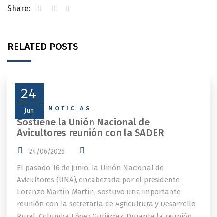
Share:
RELATED POSTS
24
NEWS
,
NOTICIAS
Jun
Sostiene la Unión Nacional de
Avicultores reunión con la SADER
24/06/2026
El pasado 16 de junio, la Unión Nacional de
Avicultores (UNA), encabezada por el presidente
Lorenzo Martín Martín, sostuvo una importante
reunión con la secretaría de Agricultura y Desarrollo
Rural, Columba López Gutiérrez. Durante la reunión