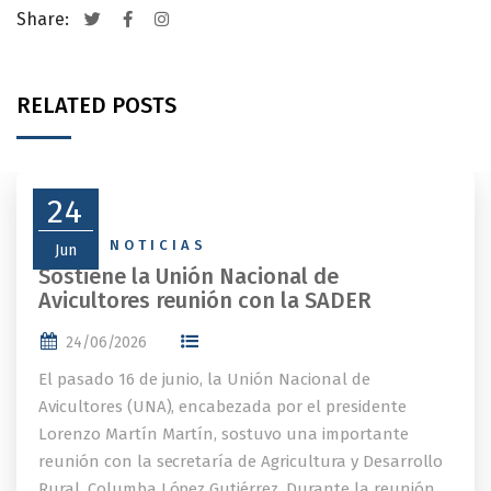
Share:
RELATED POSTS
24
NEWS
,
NOTICIAS
Jun
Sostiene la Unión Nacional de
Avicultores reunión con la SADER
24/06/2026
El pasado 16 de junio, la Unión Nacional de
Avicultores (UNA), encabezada por el presidente
Lorenzo Martín Martín, sostuvo una importante
reunión con la secretaría de Agricultura y Desarrollo
Rural, Columba López Gutiérrez. Durante la reunión