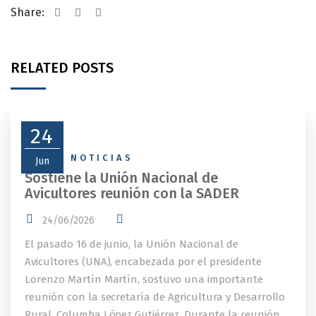
Share:
RELATED POSTS
24
NEWS
,
NOTICIAS
Jun
Sostiene la Unión Nacional de
Avicultores reunión con la SADER
24/06/2026
El pasado 16 de junio, la Unión Nacional de
Avicultores (UNA), encabezada por el presidente
Lorenzo Martín Martín, sostuvo una importante
reunión con la secretaría de Agricultura y Desarrollo
Rural, Columba López Gutiérrez. Durante la reunión