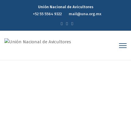
Unión Nacional de Avicultores
+52 55 5564 9322
mail@una.org.mx
Reporte Estadístico
Semanal de Precios del
Mercado Avícola 05 de
Marzo de 2025
Home
Reporte Estadístico Semanal de Precios del Mercado